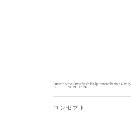
/usr/home/mw2pzb295p/www/htdocs/mg/wp
">
2021.07.26
コンセプト