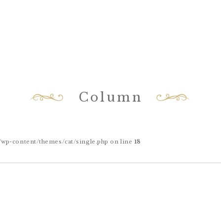
Column
-content/themes/cat/single.php on line
18