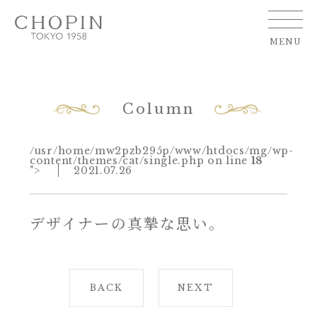
MENU
Column
/usr/home/mw2pzb295p/www/htdocs/mg/wp-
content/themes/cat/single.php on line
18
">
2021.07.26
デザイナーの真摯な思い。
BACK
NEXT